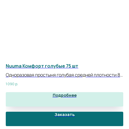
Nuuma Комфорт голубые 75 шт
Nu
Одноразовая простыня голубая средней плотности 80
Од
х 200 см
пл
1 090
р.
1 5
Подробнее
Заказать